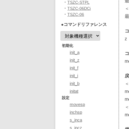
最
・
TSZC-STPL
・
TSZC-06DCi
＜
・
TSZC-06
最
●コマンドリファレンス
z
初期化
init_a
init_z
m
init_f
init_i
init_b
＜
initat
m
設定
m
movesp
＜
inchsp
m
s_inca
s_incz