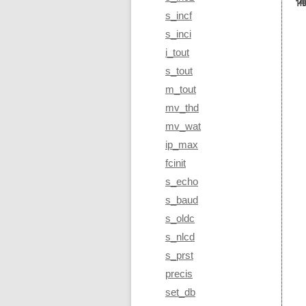
s_incf
s_inci
i_tout
s_tout
m_tout
mv_thd
mv_wat
ip_max
fcinit
s_echo
s_baud
s_oldc
s_nlcd
s_prst
precis
set_db