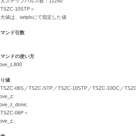
大ステップパルス数：12240
TSZC-10STP＞
大値は、setplsにて指定した値
コマンド引数
コマンドの使い方
ove_z,800
戻り値
TSZC-06S／TSZC-STP／TSZC-10STP／TSZC-10DC／TSZ
ove_z;
ove_z_done;
TSZC-06P＞
ove_z;