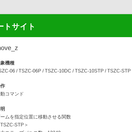
ートサイト
コ
ン
ove_z
テ
ン
ツ
対象機種
へ
ス
SZC-06
/
TSZC-06P
/
TSZC-10DC
/
TSZC-10STP
/
TSZC-STP
キ
ッ
プ
動作
移動コマンド
説明
ズームを指定位置に移動させる関数
TSZC-STP＞