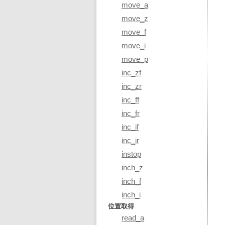
move_a
move_z
move_f
move_i
move_p
inc_zf
inc_zr
inc_ff
inc_fr
inc_if
inc_ir
instop
inch_z
inch_f
inch_i
位置取得
read_a