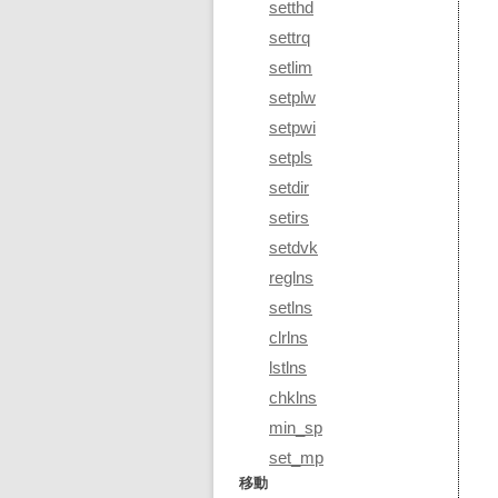
setthd
settrq
setlim
setplw
setpwi
setpls
setdir
setirs
setdvk
reglns
setlns
clrlns
lstlns
chklns
min_sp
set_mp
移動