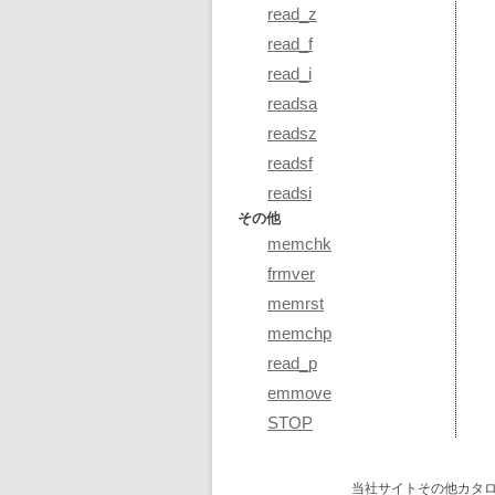
read_z
read_f
read_i
readsa
readsz
readsf
readsi
その他
memchk
frmver
memrst
memchp
read_p
emmove
STOP
当社サイトその他カタ