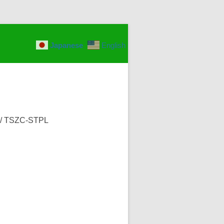
Japanese
English
/
TSZC-STPL